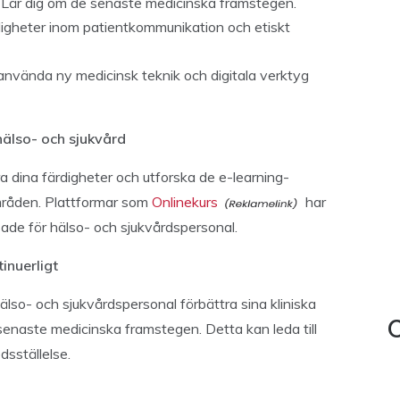
: Lär dig om de senaste medicinska framstegen.
rdigheter inom patientkommunikation och etiskt
g använda ny medicinsk teknik och digitala verktyg
älso- och sjukvård
a dina färdigheter och utforska de e-learning-
mråden. Plattformar som
Onlinekurs
har
sade för hälso- och sjukvårdspersonal.
inuerligt
älso- och sjukvårdspersonal förbättra sina kliniska
senaste medicinska framstegen. Detta kan leda till
C
dsställelse.