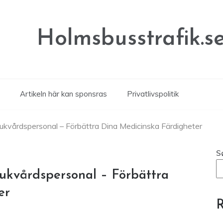
Holmsbusstrafik.s
Artikeln här kan sponsras
Privatlivspolitik
jukvårdspersonal – Förbättra Dina Medicinska Färdigheter
S
jukvårdspersonal – Förbättra
er
R