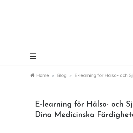
Skip
to
content
Home
»
Blog
»
E-learning för Hälso- och S
E-learning för Hälso- och S
Dina Medicinska Färdighet