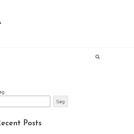
e
øg
Søg
ecent Posts